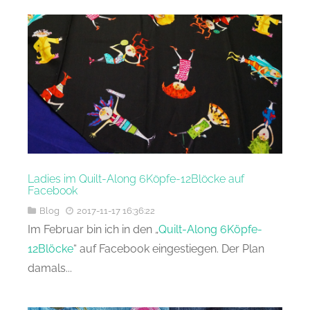
Ladies im Quilt-Along 6Köpfe-12Blöcke auf
Facebook
Blog
2017-11-17 16:36:22
Im Februar bin ich in den „
Quilt-Along 6Köpfe-
12Blöcke
“ auf Facebook eingestiegen. Der Plan
damals...