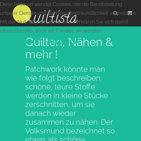
Diese Seite verwendet Cookies, die die Bereitstellung
unserer Dienste und die Benutzerfreundlichkeit verbessern.
Mit der Nutzung unserer Dienste erklären Sie sich damit
einverstanden, dass wir Cookies verwenden.
Quilten, Nähen &
AKZEPTIEREN
ABLEHNEN
mehr !
Weitere Informationen
Impressum
Patchwork könnte man
wie folgt beschreiben:
schöne, teure Stoffe
werden in kleine Stücke
zerschnitten, um sie
danach wieder
zusammen zu nähen. Der
Volksmund bezeichnet so
etwas als schöne