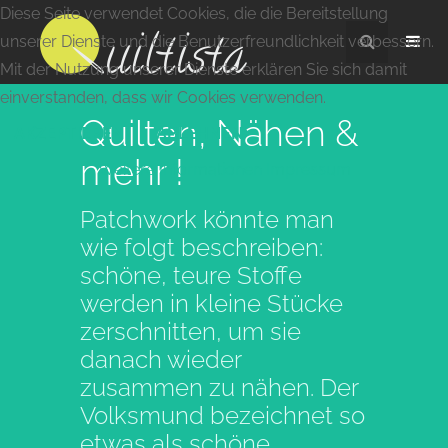
Diese Seite verwendet Cookies, die die Bereitstellung
unserer Dienste und die Benutzerfreundlichkeit verbessern.
Mit der Nutzung unserer Dienste erklären Sie sich damit
einverstanden, dass wir Cookies verwenden.
Quilten, Nähen &
AKZEPTIEREN
ABLEHNEN
mehr !
Weitere Informationen
Impressum
Patchwork könnte man
wie folgt beschreiben:
schöne, teure Stoffe
werden in kleine Stücke
zerschnitten, um sie
danach wieder
zusammen zu nähen. Der
Volksmund bezeichnet so
etwas als schöne