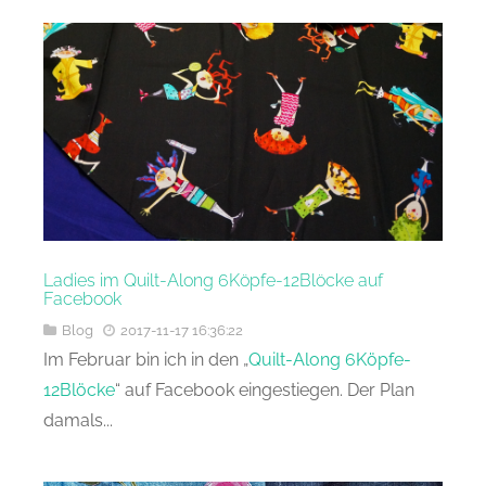
Ladies im Quilt-Along 6Köpfe-12Blöcke auf
Facebook
Blog
2017-11-17 16:36:22
Im Februar bin ich in den „
Quilt-Along 6Köpfe-
12Blöcke
“ auf Facebook eingestiegen. Der Plan
damals...