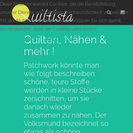
Diese Seite verwendet Cookies, die die Bereitstellung
unserer Dienste und die Benutzerfreundlichkeit verbessern.
Mit der Nutzung unserer Dienste erklären Sie sich damit
einverstanden, dass wir Cookies verwenden.
Quilten, Nähen &
AKZEPTIEREN
ABLEHNEN
mehr !
Weitere Informationen
Impressum
Patchwork könnte man
wie folgt beschreiben:
schöne, teure Stoffe
werden in kleine Stücke
zerschnitten, um sie
danach wieder
zusammen zu nähen. Der
Volksmund bezeichnet so
etwas als schöne