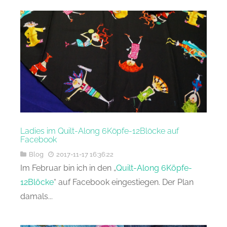
Ladies im Quilt-Along 6Köpfe-12Blöcke auf
Facebook
Blog
2017-11-17 16:36:22
Im Februar bin ich in den „
Quilt-Along 6Köpfe-
12Blöcke
“ auf Facebook eingestiegen. Der Plan
damals...